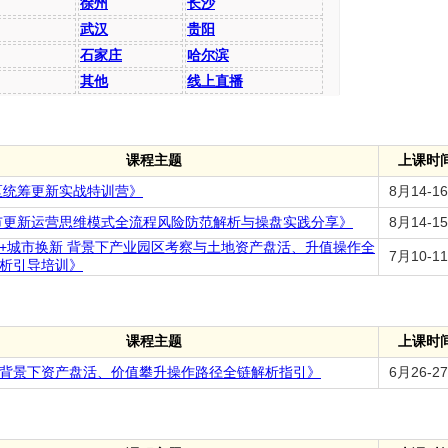
徐州
长沙
武汉
贵阳
石家庄
哈尔滨
其他
线上直播
课程主题
上课时
片区统筹更新实战特训营》
8月14-1
城市更新运营思维模式全流程风险防范解析与操盘实践分享》
8月14-1
+城市换新 背景下产业园区考察与土地资产盘活、升值操作全
7月10-1
析引导培训》
课程主题
上课时
背景下资产盘活、价值攀升操作路径全链解析指引》
6月26-2