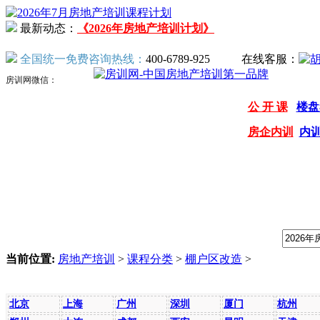
最新动态：
《2026年房地产培训计划》
全国统一免费咨询热线：
400-6789-925
在线客服：
房训网微信：
公 开 课
楼盘
房企内训
内
我们提供专业的房地产培训课程，请输入课程关键字：
当前位置:
房地产培训
>
课程分类
>
棚户区改造
>
开课地点
北京
上海
广州
深圳
厦门
杭州