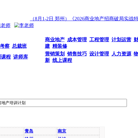
（8月1-2日 郑州）《2026商业地产招商破局实战特训
商业地产
成本管理
工程管理
计划运营
考察
总裁班
建
精装修
营销策划
销售技巧
设计管理
人力资源
训课程
讲师库
新
线上课程
青岛
南京