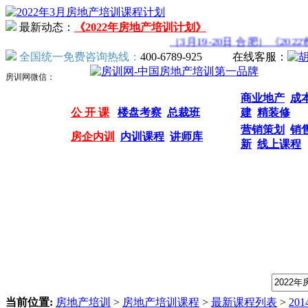
最新动态：
《2022年房地产培训计划》
（3月19-20日 合肥）《202
全国统一免费咨询热线：
400-6789-925
在线客服：
房训网微信：
商业地产
成
公 开 课
楼盘考察
总裁班
建
精装修
营销策划
销
房企内训
内训课程
讲师库
新
线上课程
我们提供专业的房地产培训课程，请输入课程关键字：
当前位置:
房地产培训
>
房地产培训课程
>
最新课程列表
>
20