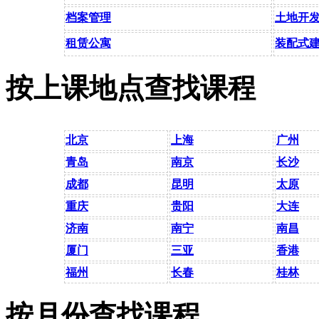
档案管理
土地开
租赁公寓
装配式
按上课地点查找课程
北京
上海
广州
青岛
南京
长沙
成都
昆明
太原
重庆
贵阳
大连
济南
南宁
南昌
厦门
三亚
香港
福州
长春
桂林
按月份查找课程