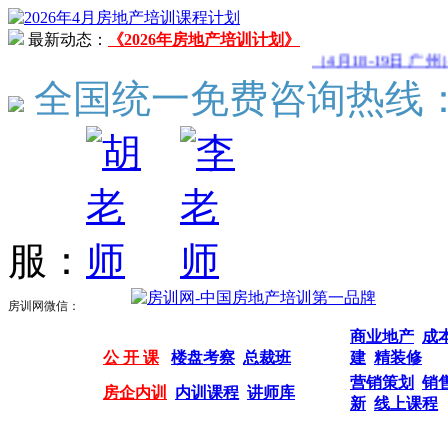
最新动态：
《2026年房地产培训计划》
（4月18-19日 广州
全国统一免费咨询热线
服：
房训网微信：
商业地产
成
公 开 课
楼盘考察
总裁班
建
精装修
营销策划
销
房企内训
内训课程
讲师库
新
线上课程