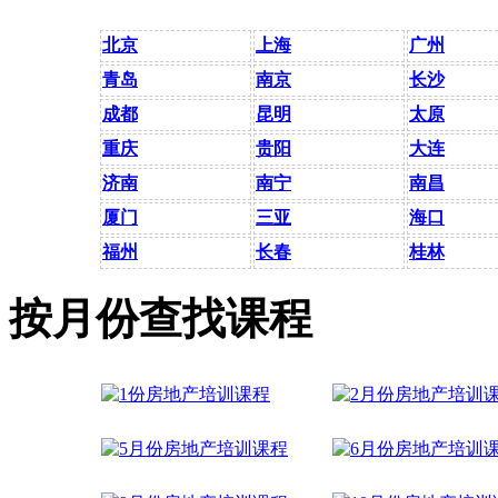
北京
上海
广州
青岛
南京
长沙
成都
昆明
太原
重庆
贵阳
大连
济南
南宁
南昌
厦门
三亚
海口
福州
长春
桂林
按月份查找课程