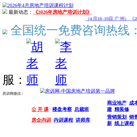
最新动态：
《2026年房地产培训计划》
（4月18-19日 广州）《
全国统一免费咨询热线
服：
房训网微信：
商业地产
成
公 开 课
楼盘考察
总裁班
建
精装修
营销策划
销
房企内训
内训课程
讲师库
新
线上课程