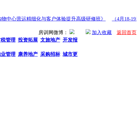
26购物中心营运精细化与客户体验提升高级研修班》
（4月18-1
房训网微博：
加入收藏
返回首页
财税管理
投资拓展
文旅地产
开发报
物业管理
康养地产
采购招标
城市更
热门关键字： 商业地产招商