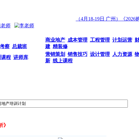
（4月18-19日 广州）《20
商业地产
成本管理
工程管理
计划运营
考察
总裁班
建
精装修
营销策划
销售技巧
设计管理
人力资源
训课程
讲师库
新
线上课程
析》