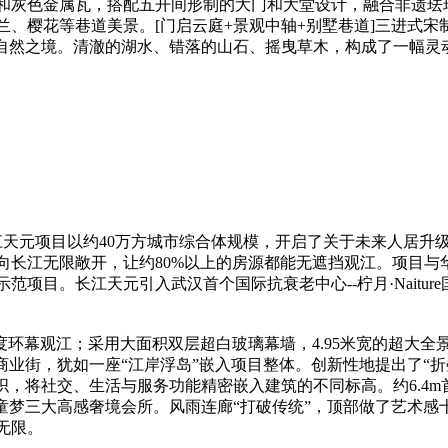
灰色金属瓦，搭配五开间形制的大门和大堂设计，融合非遗珐
、樱花等巷道美景。[门启云庭+景观中轴+别墅巷道]三进式宋
的自然之境。清澈的湖水、错落的山石、摇曳草木，构成了一幅灵
天元项目以约40万方城市综合体规模，开启了关于未来人居升级
向长江无限敞开，让约80%以上的房源都能无遮挡观江。项目与
项目。长江天元引入武汉首个国际抗衰老中心--柠月·Naitur
度环幕观江；采用大面积双层超白玻璃幕墙，4.95米宽的超大
园商业街，犹如一座“江岸浮岛”嵌入项目整体。创新性地提出了“
织，将社交、生活与服务功能精密嵌入建筑的不同标高。约6.4m
童梦三大高感奢境会所。风雨连廊“打破传统”，顶部做了艺术
无限。