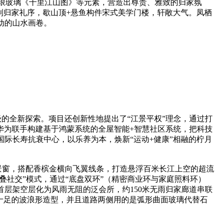
琅玻璃《千里江山图》等元素，营造出尊贵、雅致的归家氛
制归家礼序，歇山顶+悬鱼构件宋式美学门楼，轩敞大气。凤栖
动的山水画卷。
的全新探索。项目还创新性地提出了“江景平权”理念，通过打
华为联手构建基于鸿蒙系统的全屋智能+智慧社区系统，把科技
e国际长寿抗衰中心，以乐养为本，焕新“运动+健康”相融的柠月
全景窗，搭配香槟金横向飞翼线条，打造悬浮百米长江上空的超流
折叠社交”模式，通过“底盘双环”（精密商业环与家庭照料环）
首层架空层化为风雨无阻的泛会所，约150米无雨归家廊道串联
感十足的波浪形造型，并且道路两侧用的是弧形曲面玻璃代替石