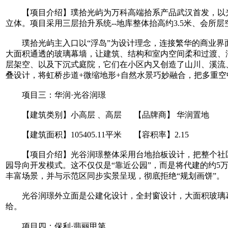
【项目介绍】璞拾光屿为万科高端拾系产品武汉首发，以光
立体。项目采用三层抬升系统--地库整体抬高约3.5米、会所层
璞拾光屿主入口以“浮岛”为设计理念，连接繁华的商业界面
大面积通透的玻璃幕墙，让建筑、结构和室内空间柔和过渡、
层架空、以及下沉式庭院，它们在小区内又创造了山川、溪流
叠设计，将虹桥步道+微缩地形+自然水景巧妙融合，把多重
项目三：华润·光谷润璟
【建筑类别】小高层 、高层 【品牌商】 华润置地
【建筑面积】105405.11平米 【容积率】2.15
【项目介绍】光谷润璟整体采用台地抬板设计，把整个社区地面抬高约4
园导向开发模式。这不仅仅是“靠近公园”，而是将代建的约5
丰富场景，并与示范区同步实景呈现，彻底拒绝“规划画饼”。
光谷润璟外立面是公建化设计，全封窗设计，大面积玻璃幕墙+
给。
项目四：保利·翡丽甲第