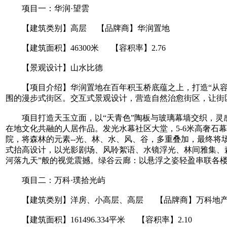
项目一：华润·望雲
【建筑类别】高层 【品牌商】华润置地
【建筑面积】46300米 【容积率】2.76
【景观设计】山水比德
【项目介绍】华润置地在百年积玉桥底蕴之上，打造“从容、
围的漫步式街区。交互式景观设计，营造自然治愈街区，让街
项目打造天玉立面，以“天青色”陶板与玻璃幕墙交织，灵感
在地文化共融的人居作品。发光水幕社区大堂，5-6米高奢
院，将森林的元素--光、林、水、风、谷，多重叠加，最终
式抬高设计，以光影剧场、风聆絮语、水镜浮光、林间雅集、
河落九天”般的视觉震撼。绿谷云廊：以悬浮之姿轻盈串联各
项目二：万科·璞拾光屿
【建筑类别】洋房、小高层、高层 【品牌商】万科地
【建筑面积】161496.334平米 【容积率】2.10