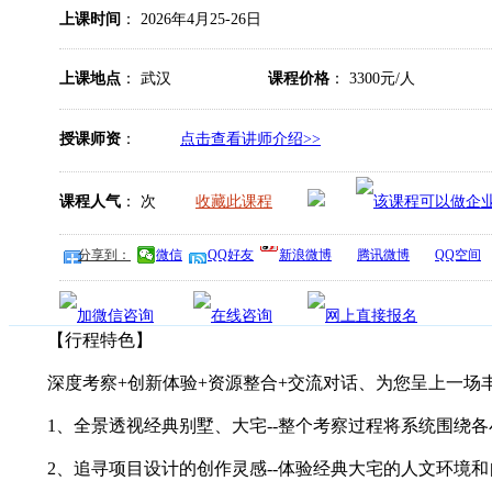
上课时间
： 2026年4月25-26日
上课地点
： 武汉
课程价格
： 3300元/人
授课师资
：
点击查看讲师介绍>>
课程人气
：
次
收藏此课程
分享到：
微信
QQ好友
新浪微博
腾讯微博
QQ空间
【行程特色】
深度考察+创新体验+资源整合+交流对话、为您呈上一场
1、全景透视经典别墅、大宅--整个考察过程将系统围绕各
2、追寻项目设计的创作灵感--体验经典大宅的人文环境和