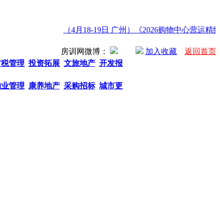
（4月18-19日 广州）《2026购物中心营运精
房训网微博：
加入收藏
返回首页
财税管理
投资拓展
文旅地产
开发报
物业管理
康养地产
采购招标
城市更
热门关键字： 商业地产招商