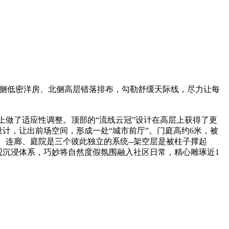
南侧低密洋房、北侧高层错落排布，勾勒舒缓天际线，尽力让每
做了适应性调整。顶部的“流线云冠”设计在高层上获得了更
计，让出前场空间，形成一处“城市前厅”。门庭高约6米，被
连廊、庭院是三个彼此独立的系统--架空层是被柱子撑起
景观沉浸体系，巧妙将自然度假氛围融入社区日常，精心雕琢近1