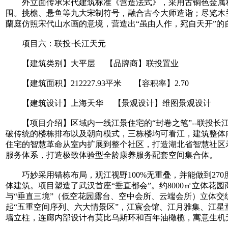
外立面传承宋代建筑标准《营造法式》，采用古铜色金属和
围。挑檐、悬鱼等九大宋制符号，融合古今大师造诣；尽览木兰
蘭庭仿照宋代山水画的意境，营造出“虽由人作，宛自天开”
项目六：联投·长江天元
【建筑类别】大平层 【品牌商】联投置业
【建筑面积】212227.93平米 【容积率】2.70
【建筑设计】上海天华 【景观设计】维图景观设计
【项目介绍】区域内一线江景住宅的“封卷之笔”--联投长江
破传统的楼栋排布以及朝向模式，三栋楼均可看江，建筑整体
住宅的智慧革命从室内扩展到整个社区，打造湖北省智慧社区示范
服务体系，打造极致体验型全龄康养服务配套空间集合体。
巧妙采用错栋布局，观江视野100%无重叠，并能做到270
体建筑。项目塑造了武汉首座“垂直都会”。约8000㎡立体花
与“垂直三境”（低空花园露台、空中会所、云端会所）立体交
起“五重空间序列、六大情景区”，江宸会馆、江月雅集、江星
墙立柱，连廊内部设计有莫比乌斯环和百年油橄榄，寓意生机