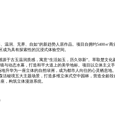
温润、无界、自如”的新趋势人居作品。项目自拥约5400㎡商
区成为具有探索性的沉浸式体验空间。
源于古玉温润质感，寓意“生活如玉，历久弥新”。萃取楚文化
石幕墙与动态水幕，打造和平大道上的美学地标。项目以立体主义
将场地升华为一座立体的自然绿洲，成为都市人向往的心灵栖息地
森活秘境五大主题场景，打造多维立体式空中园林，营造全龄段自
楼座，构筑立体漫游系统。
产