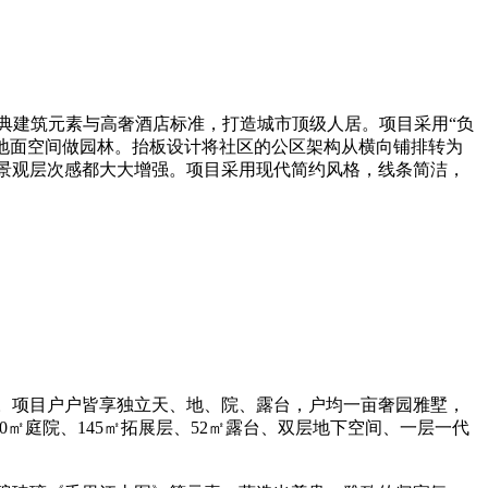
典建筑元素与高奢酒店标准，打造城市顶级人居。项目采用“负
了地面空间做园林。抬板设计将社区的公区架构从横向铺排转为
景观层次感都大大增强。项目采用现代简约风格，线条简洁，
。项目户户皆享独立天、地、院、露台，户均一亩奢园雅墅，
㎡庭院、145㎡拓展层、52㎡露台、双层地下空间、一层一代