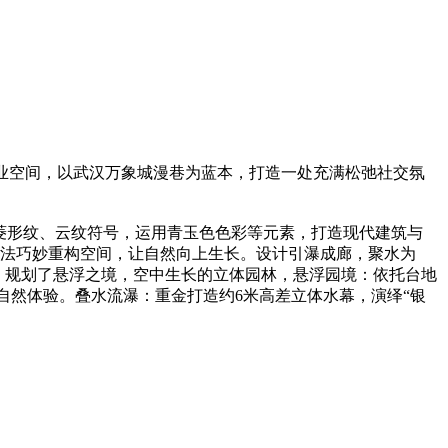
业空间，以武汉万象城漫巷为蓝本，打造一处充满松弛社交氛
菱形纹、云纹符号，运用青玉色色彩等元素，打造现代建筑与
手法巧妙重构空间，让自然向上生长。设计引瀑成廊，聚水为
。规划了悬浮之境，空中生长的立体园林，悬浮园境：依托台地
然体验。叠水流瀑：重金打造约6米高差立体水幕，演绎“银