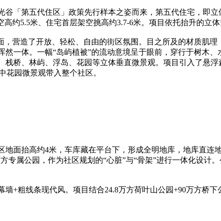
谷「第五代住区」政策先行样本之姿而来，第五代住宅，即立
空高约5.5米、住宅首层架空挑高约3.7-6米。项目依托抬升的
，营造了开放、轻松、自由的街区氛围。目之所及的材质肌理
浑然一体。一幅“岛屿植被”的流动意境呈于眼前，穿行于树木、
、栈桥、林屿、浮岛、花园等立体垂直微景观。项目引入了悬浮
空中花园微景观带入整个社区。
米，车库藏在平台下，形成全明地库，地库直连地面公园。项目首创光谷
万方专属公园，作为社区规划的“心脏”与“骨架”进行一体化设
粗线条现代风。项目结合24.8万方荷叶山公园+90万方桥