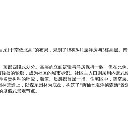
“南低北高”的布局，规划了18栋8-11层洋房与3栋高层。
部四段式划分。高层的立面逻辑与洋房保持一致，但在比例上
出轻盈的轮廓，成为社区的城市标识。社区主入口则采用内退式设
种名贵树种的呼应，颜值、质感都首屈一指。住宅区中，架空层、
。园林营造上，以森系园林为底盘，构筑了“两轴七境浮屿森活”
的度假式景观节点。