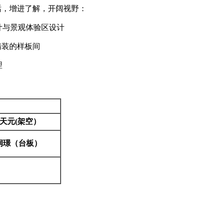
，增进了解，开阔视野：
计与景观体验区设计
精装的样板间
理
）
天元(架空）
润璟（台板）