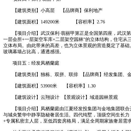
【建筑类别】小高层 【品牌商】保利地产
【建筑面积】149200米 【容积率】2.76
【项目介绍】武汉保利·翡丽甲第正是全国第四座，武汉第一
一层会所+一层架空车库+二层架空园林”的立体结构，住宅从
立体布局。由此带来的高差，也为立体景观的营造奠定了基础
玻璃幕墙占比高，通透感强。
项目五：经发凤栖蘭庭
【建筑类别】独栋、双拼、联排 【品牌商】经发集团、
【建筑面积】53900米 【容积率】1.30
【建筑设计】云翔设计 【景观设计】域道园林景观
【项目介绍】凤栖蘭庭由江夏经发投集团与金地集团联合开
与城央繁华中静享隐秘奢居生活。四代纯墅，顶级空间生长力，买
+专属私密主人层，至低四套房格局，满足全周期家族奢居需