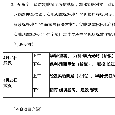
3、多角度、多层次地深度考察抛析，加强经验对接、对话
--营销新理念借鉴：实地观摩标杆地产的售楼处样板房设
--解读标杆地产“全面家居解决方案”：实地观摩标杆地产
--实地观摩标杆地产住宅项目建造过程中的现场标准化管
【行程安排】
上午
华润·望雲、 万科·璞拾光屿（抬板
4
月25日
武汉
下午
保利·翡丽甲第（抬板）、 联投·长江
上午
经发凤栖蘭庭（四代）、华润·光谷
4
月26日
武汉
下午
招商·缦境揽阅、 建发·璟玥
【考察项目介绍】