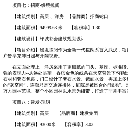
项目七：招商·缦境揽阅
【建筑类别】高层 、洋房 【品牌商】招商蛇口
【建筑面积】94999.63 米 【容积率】1.30
【建筑设计】绿城都会建筑规划设计
【项目介绍】缦境揽阅作为全新一代揽阅系首入武汉，项目采用
户皆享充沛日照与开阔视野。
在立面处理上，洋房采用了更细腻的门头、基座、标准段、顶
强的表现力--从远处眺望，香槟金色的线条在天空背景下勾勒
石材和奢石包裹，门口设计了奢石水景、镜面水景，再加上多
的“灰空间”，连廊只是交通连接体，庭院是被围合的“绿地”
万方园林艺境。整个小区园林以水景为纽带，打造了非常丰富
项目八：建发·璟玥
【建筑类别】高层 【品牌商】建发集团
【建筑面积】93000米 【容积率】3.02