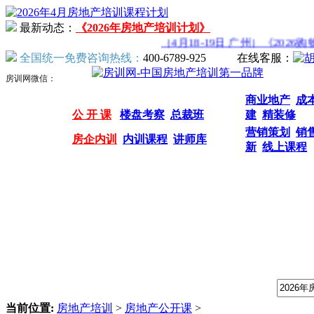
最新动态：
《2026年房地产培训计划》
（4月18-19日 广州）《2026
全国统一免费咨询热线：
400-6789-925
在线客服：
房训网微信：
商业地产
成
公 开 课
楼盘考察
总裁班
建
精装修
营销策划
销
房企内训
内训课程
讲师库
新
线上课程
我们提供专业的房地产培训课程，请输入课程关键字：
当前位置:
房地产培训
>
房地产公开课
>