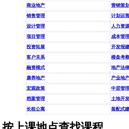
商业地产
营销策
销售管理
计划运
设计管理
人力资
项目管理
成本管
投资拓展
开发报
客户关系
楼盘考
融资模式
地产法
康养地产
产业地
宏观政策
中层管
档案管理
土地开
长租公寓
装配式
按上课地点查找课程