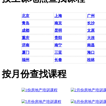
北京
上海
广州
青岛
南京
长沙
成都
昆明
太原
重庆
贵阳
大连
济南
南宁
南昌
厦门
三亚
海口
福州
长春
桂林
按月份查找课程