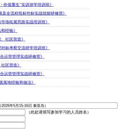
局转型・价值重生"实训游学培训班》
务市场拓展及全流程投标控标实战技能研修营》
策略与市场拓展思路实战培训班》
做法和经验》
运营、社区营造》
区管理对标考察交流研学培训班》
周期综合运营管理实战研修营》
营、社区营造》
周期综合运营管理实战研修营》
统实践落地经验和做法》
（此处请填写参加学习的人员姓名）