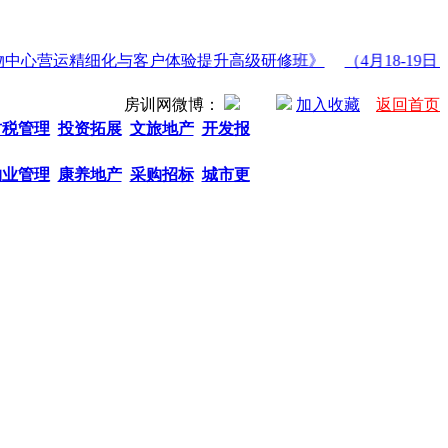
购物中心营运精细化与客户体验提升高级研修班》
（4月18-19日
房训网微博：
加入收藏
返回首页
财税管理
投资拓展
文旅地产
开发报
物业管理
康养地产
采购招标
城市更
热门关键字： 商业地产招商