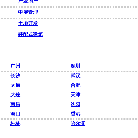
产业地产
中层管理
土地开发
装配式建筑
广州
深圳
长沙
武汉
太原
合肥
大连
天津
南昌
沈阳
海口
香港
桂林
哈尔滨