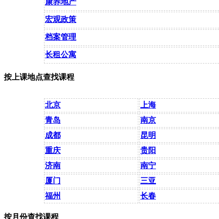
康养地产
宏观政策
档案管理
长租公寓
按上课地点查找课程
北京
上海
青岛
南京
成都
昆明
重庆
贵阳
济南
南宁
厦门
三亚
福州
长春
按月份查找课程