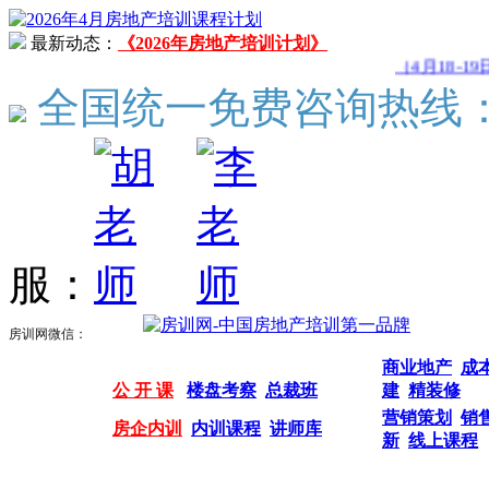
最新动态：
《2026年房地产培训计划》
（4月18-19
全国统一免费咨询热线
服：
房训网微信：
商业地产
成
公 开 课
楼盘考察
总裁班
建
精装修
营销策划
销
房企内训
内训课程
讲师库
新
线上课程