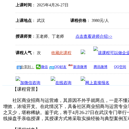
上课时间
： 2025年4月26-27日
上课地点
： 武汉
课程价格
： 3980元/人
授课师资
：王老师、丁老师
点击查看讲师介绍>>
课程人气
：
次
收藏此课程
分享到：
微信
QQ好友
新浪微博
腾讯微博
QQ空间
【课程背景】
社区商业招商与运营难，其原因不外乎就两点，一是不懂运
增效，浓缩开支。在此情况下，具备社区商业招商与运营专业
之又少，堪称稀缺。鉴于此，将于4月26-27日在武汉专门
线操盘手亲临授课，其授课方式将采取实操经验与典型案例互