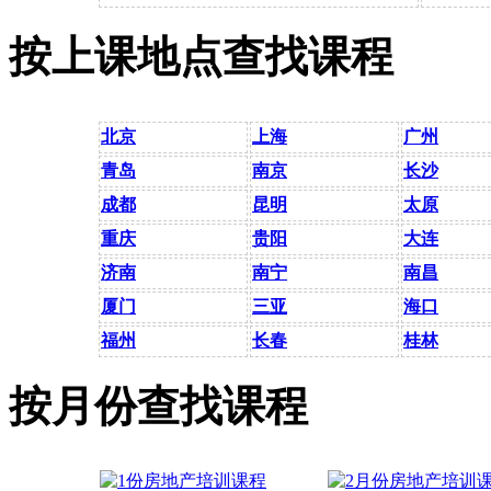
按上课地点查找课程
北京
上海
广州
青岛
南京
长沙
成都
昆明
太原
重庆
贵阳
大连
济南
南宁
南昌
厦门
三亚
海口
福州
长春
桂林
按月份查找课程