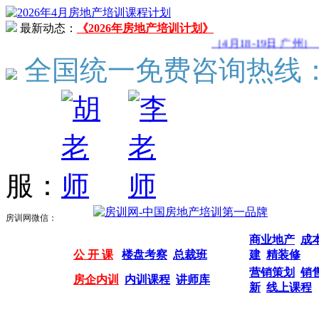
最新动态：
《2026年房地产培训计划》
（4月18-19日 广州）
全国统一免费咨询热线
服：
房训网微信：
商业地产
成
公 开 课
楼盘考察
总裁班
建
精装修
营销策划
销
房企内训
内训课程
讲师库
新
线上课程