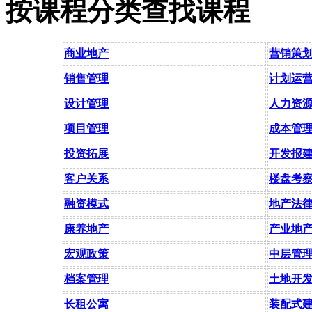
按课程分类查找课程
商业地产
营销策
销售管理
计划运
设计管理
人力资
项目管理
成本管
投资拓展
开发报
客户关系
楼盘考
融资模式
地产法
康养地产
产业地
宏观政策
中层管
档案管理
土地开
长租公寓
装配式