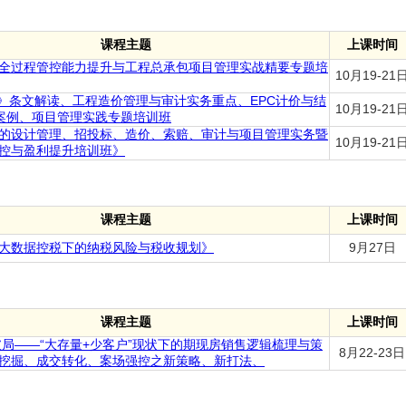
课程主题
上课时间
全过程管控能力提升与工程总承包项目管理实战精要专题培
10月19-21
征)》条文解读、工程造价管理与审计实务重点、EPC计价与结
10月19-21
案例、项目管理实践专题培训班
下的设计管理、招投标、造价、索赔、审计与项目管理实务暨
10月19-21
控与盈利提升培训班》
课程主题
上课时间
大数据控税下的纳税风险与税收规划》
9月27日
课程主题
上课时间
销破局——“大存量+少客户”现状下的期现房销售逻辑梳理与策
8月22-23日
挖掘、成交转化、案场强控之新策略、新打法、