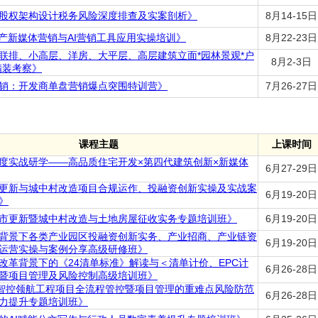
股权架构设计税务风险深度排查及实案剖析》
8月14-15日
地产新媒体营销与AI营销工具应用实操培训》
8月22-23日
联排、小高层、洋房、大平层、高层建筑立面*园林景观*户
8月2-3日
精装考察》
销：开发商单盘营销爆点突围特训营》
7月26-27日
课程主题
上课时间
度实战研学——高品质住宅开发×第四代建筑创新×新媒体
6月27-29日
更新与城中村改造项目合规运作、投融资创新实操及实战案
6月19-20日
》
市更新暨城中村改造与土地房屋征收实务专题培训班》
6月19-20日
背景下各类产业园区投融资创新实务、产业招商、产业链资
6月19-20日
运营实操与案例分享高级研修班》
改革背景下的《24清单标准》解读与＜清单计价、EPC计
6月26-28日
暨项目管理及风险控制高级培训班》
eek智控领航工程项目全流程管控暨项目管理的重难点风险防范
6月26-28日
力提升专题培训班》