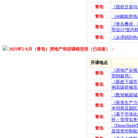
青岛
《股权交易与
青岛
《AI赋能房
《青岛叠拼、
青岛
型设计*室内
青岛
《从滞销到热
2025年5~6月（青岛）房地产培训课程安排（已结束）：
开课地点
《房地产全维
青岛
营销破局》
《新政下城市
青岛
例高级研修班
青岛
《数智赋能城
《新质生产力
青岛
本招商及园区
《基于市场化
青岛
价＞管理实务
《DeepS
青岛
及投资控制能