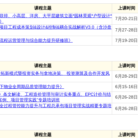
课程主题
上课时间
联排、小高层、洋房、大平层建筑立面*园林景观*户型设计*
7月20-21日
》
项目工程成本策划&设计&控制&耦合实战解析V3.0（含沙盘
7月27-28日
流程运营管理与综合能力提升研修班》
7月19-20日
课程主题
上课时间
企投拓新模式暨投资实务与拿地决策、 投资测算及合作开发风
6月28-29日
下物业全周期品质管理能力提升》
6月15-16日
征)》条文解读、工程造价管理与审计实务重点、EPC计价与结
6月26-28日
案例、项目管理实践”专题培训班
全过程管控能力提升与工程总承包项目管理实战精要专题培
6月26-28日
课程主题
上课时间