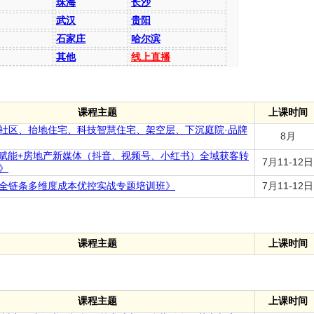
珠海
长沙
武汉
贵阳
石家庄
哈尔滨
其他
线上直播
课程主题
上课时间
社区、抬地住宅、科技智慧住宅、架空层、下沉庭院·品牌
8月
I赋能+房地产新媒体（抖音、视频号、小红书）全域获客转
7月11-12日
》
全链条多维度成本优控实战专题培训班》
7月11-12日
课程主题
上课时间
课程主题
上课时间