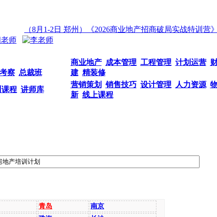
（8月1-2日 郑州）《2026商业地产招商破局实战特训营》
商业地产
成本管理
工程管理
计划运营
考察
总裁班
建
精装修
营销策划
销售技巧
设计管理
人力资源
训课程
讲师库
新
线上课程
青岛
南京