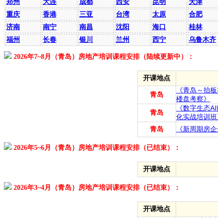
郑州
大连
成都
西安
昆明
天津
重庆
香港
三亚
台湾
太原
合肥
济南
南宁
南昌
沈阳
海口
桂林
福州
长春
银川
兰州
西宁
乌鲁木齐
2026年7~8月（青岛）房地产培训课程安排（陆续更新中）：
开课地点
《青岛～抬板
青岛
楼盘考察》
《数字生态A
青岛
化实战培训班
青岛
《新周期房企
2026年5~6月（青岛）房地产培训课程安排（已结束）：
开课地点
2026年3~4月（青岛）房地产培训课程安排（已结束）：
开课地点