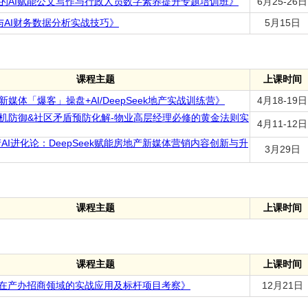
的AI赋能公文写作与行政人员数字素养提升专题培训班》
6月25-26日
ek与AI财务数据分析实战技巧》
5月15日
课程主题
上课时间
媒体「爆客」操盘+AI/DeepSeek地产实战训练营》
4月18-19日
机防御&社区矛盾预防化解-物业高层经理必修的黄金法则实
4月11-12日
产AI进化论：DeepSeek赋能房地产新媒体营销内容创新与升
3月29日
课程主题
上课时间
课程主题
上课时间
I在产办招商领域的实战应用及标杆项目考察》
12月21日