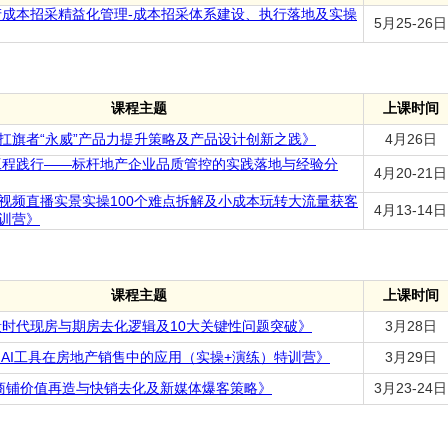
地产成本招采精益化管理-成本招采体系建设、执行落地及实操
5月25-26日
课程主题
上课时间
扛旗者“永威”产品力提升策略及产品设计创新之践》
4月26日
致工程践行——标杆地产企业品质管控的实践落地与经验分
4月20-21日
视频直播实景实操100个难点拆解及小成本玩转大流量获客
4月13-14日
训营》
课程主题
上课时间
存量时代现房与期房去化逻辑及10大关键性问题突破》
3月28日
T和AI工具在房地产销售中的应用（实操+演练）特训营》
3月29日
/商铺价值再造与快销去化及新媒体爆客策略》
3月23-24日