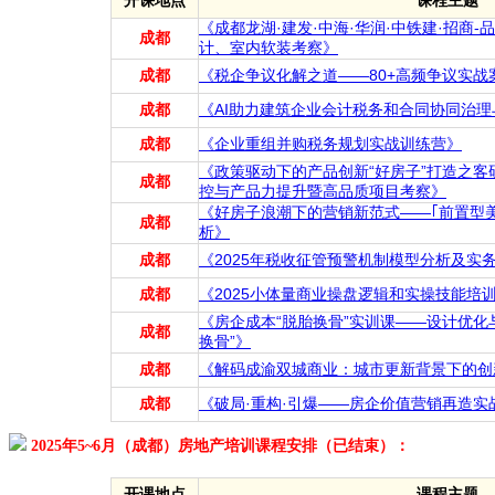
开课地点
课程主题
《成都龙湖·建发·中海·华润·中铁建·招商-
成都
计、室内软装考察》
成都
《税企争议化解之道——80+高频争议实战
成都
《AI助力建筑企业会计税务和合同协同治
成都
《企业重组并购税务规划实战训练营》
《政策驱动下的产品创新“好房子”打造之
成都
控与产品力提升暨高品质项目考察》
《好房子浪潮下的营销新范式——｢前置型
成都
析》
成都
《2025年税收征管预警机制模型分析及实
成都
《2025小体量商业操盘逻辑和实操技能培
《房企成本“脱胎换骨”实训课——设计优化
成都
换骨”》
成都
《解码成渝双城商业：城市更新背景下的创
成都
《破局·重构·引爆——房企价值营销再造实
2025年5~6月（成都）房地产培训课程安排（已结束）：
开课地点
课程主题