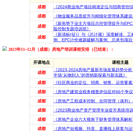
成都
《2024商业地产项目精准定位与招商管控
成都
《物业服务品质提升与精细化管理体系建设
《新形势下业主方项目总控管理提升与EP
成都
险控制专题培训班》
《新清标(征)》与《总计规》深度解读、
成都
例、EPC计价难题破解与案例、总承包项
2023年11~12月（成都）房地产培训课程安排（已结束）：
开课地点
课程主题
《2023-2024房地产最新市场发展趋势
成都
半场“从物到人”的营销新探索与新实践》
成都
《社区商业的定位、招商、销售、运营要素
成都
《房地产建筑业税务稽查评估应对66个争
成都
《房地产工程成本控制、合同管理（谈判）
成都
《2023商业地产资产管理专业提升系统培
成都
《房地产企业六大视角下财务管理体系解析
成都
《房地产短视频、抖音、直播线上获客与运