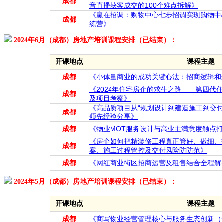
成都
音直播获客成交的100个难点拆解》
《赢在招调：购物中心七步招调实现购物中
成都
练营》
2024年6月（成都）房地产培训课程安排（已结束）：
开课地点
课程主题
成都
《小体量商业的成功关键心法：招商逻辑和
《2024年住宅房企的求生之路——第四代
成都
及项目考察》
《高品质项目从“规划设计到建造施工到交
成都
领先经验分享》
成都
《物业MOT服务设计与高业主满意度触点
《房企如何把精装修工程真正管好、做细、
成都
案、施工过程管控及交付风险防防范》
成都
《网红商业街区招商运营及租售结合全程解
2024年5月（成都）房地产培训课程安排（已结束）：
开课地点
课程主题
成都
《商写物业经营管理核心与服务生态创新（