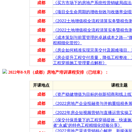
成都
《买方市场下的房地产系统性营销破局战法
成都
《项目全生命周期的增收创效与收缴率业绩
成都
《2022土地增值税全流程清算实务暨税负
成都
《2022土地增值税全流程清算实务暨税负
《成本策划与前置管理的卓越成本之路—“
成都
程精细化管控》
成都
《房企如何精准实现完美交付及困难项目、
《房企提升工程交付质量，降低工程整改、
成都
工程穿插施工管理要点解析》
2022年8-9月（成都）房地产培训课程安排（已结束）：
开课地点
课程主题
成都
《资产稳健增值为目标的创新招商和线上线
成都
《2022房地产企业投融资与并购重组税务
成都
《2022年房企短视频营销与直播运营实操
《保交付保质量下的工程穿插提效、快速施
成都
者“永威”的特色工程精细化经验分享》
《2022房地产渠道营销核心解密、新媒体