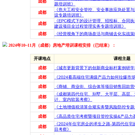
成都
题培训班》
《危大工程安全管控、安全事故应急处置与
成都
设专题培训班》
《EPC模式下的设计管理、招投标、合同
成都
建设项目全过程管理实务专题培训班》
成都
《经营视角下的商场盘活与商铺去化实战策
2024年10~11月（成都）房地产培训课程安排（已结束）：
开课地点
课程主题
成都
《城市更新背景下的创新商业标杆案例研学
成都
《2024看高端住宅满级产品力如何拉爆市
成都
《商铺、商业街、综合体等项目销售回款营
《成都第四代住宅、别墅、大平层、高层、
成都
计、室内软装考察》
成都
《土地增值税清算合规实务暨风险防控专题
成都
《高品质住宅考察暨项目管控实操&产品力
《2024年住宅房企的求生之路-第四代住
成都
目考察》