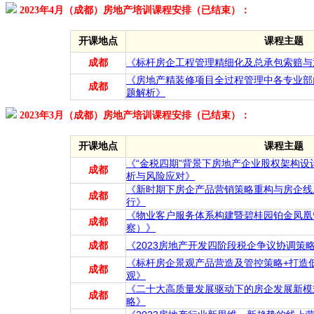
2023年4月（成都）房地产培训课程安排（已结束）：
开课地点
课程主题
成都
《标杆房企工程管理精细化及总承包索赔与
《房地产精装修项目全过程管理中各专业部
成都
题解析》
2023年3月（成都）房地产培训课程安排（已结束）：
开课地点
课程主题
《“金税四期”背景下房地产企业股权架构
成都
析与风险应对》
《新时期下房企产品营销策略重构与房企线
成都
行》
《物业客户服务体系构建暨碧桂园铂金凤凰
成都
察）》
成都
《2023房地产开发四阶段税企争议协调策
《标杆房企景观产品营造及管控策略+打造
成都
观》
《二十大高质量发展驱动下的房企发展新模
成都
略》