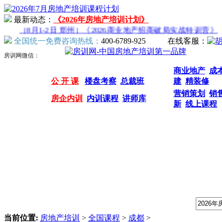
最新动态：
《2026年房地产培训计划》
（8月1-2日 郑州）《2026商业地产招商破局实战特训营》
（
全国统一免费咨询热线：
400-6789-925
在线客服：
房训网微信：
商业地产
成
公 开 课
楼盘考察
总裁班
建
精装修
营销策划
销
房企内训
内训课程
讲师库
新
线上课程
我们提供专业的房地产培训课程，请输入课程关键字：
当前位置:
房地产培训
>
全国课程
>
成都
>