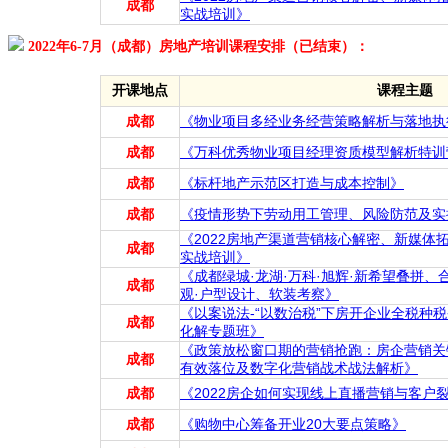
成都
实战培训》
2022年6-7月（成都）房地产培训课程安排（已结束）：
开课地点
课程主题
成都
《物业项目多经业务经营策略解析与落地执
成都
《万科优秀物业项目经理资质模型解析特训
成都
《标杆地产示范区打造与成本控制》
成都
《疫情形势下劳动用工管理、风险防范及实
《2022房地产渠道营销核心解密、新媒体
成都
实战培训》
《成都绿城·龙湖·万科·旭辉·新希望叠拼、
成都
观·户型设计、软装考察》
《以案说法-“以数治税”下房开企业全税种
成都
化解专题班》
《政策放松窗口期的营销抢跑：房企营销关
成都
有效落位及数字化营销战术战法解析》
成都
《2022房企如何实现线上直播营销与客户
成都
《购物中心筹备开业20大要点策略》