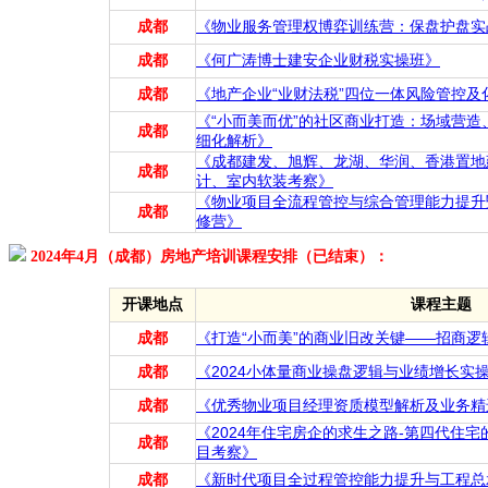
成都
《物业服务管理权博弈训练营：保盘护盘实
成都
《何广涛博士建安企业财税实操班》
成都
《地产企业“业财法税”四位一体风险管控及
《“小而美而优”的社区商业打造：场域营
成都
细化解析》
《成都建发、旭辉、龙湖、华润、香港置地
成都
计、室内软装考察》
《物业项目全流程管控与综合管理能力提升
成都
修营》
2024年4月（成都）房地产培训课程安排（已结束）：
开课地点
课程主题
成都
《打造“小而美”的商业旧改关键——招商逻
成都
《2024小体量商业操盘逻辑与业绩增长实
成都
《优秀物业项目经理资质模型解析及业务精
《2024年住宅房企的求生之路-第四代住
成都
目考察》
成都
《新时代项目全过程管控能力提升与工程总