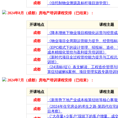
成都
《信托制物业溯源及标杆项目游学营》
2024年8月（成都）房地产培训课程安排（已结束）：
开课地点
课程主题
成都
《降本增效下物业项目精细化运营与经营成
成都
《物业项目全周期运营能力提升、经营指标
《EPC模式下的设计管理、招投标、造价
成都
成本精细化管控与盈利提升培训班》
《新时代项目全过程管控能力提升与工程总
成都
训班》
《24清标(征)》条文解读、工程造价管理与
成都
算症结破解&案例、项目管理实践专题培训
2024年7月（成都）房地产培训课程安排（已结束）：
开课地点
课程主题
成都
《新形势下地产业成本核算结转等核心事项
《2024年住宅房企的求生之路-第四代住
成都
目考察》
《“大存量+少客户”现状下的客户增量、成