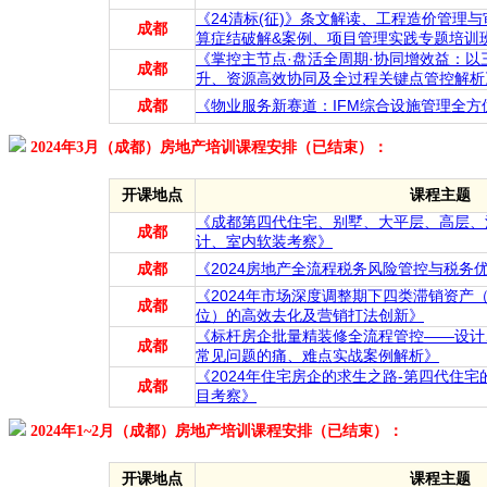
《24清标(征)》条文解读、工程造价管理与
成都
算症结破解&案例、项目管理实践专题培训
《掌控主节点·盘活全周期·协同增效益：
成都
升、资源高效协同及全过程关键点管控解析
成都
《物业服务新赛道：IFM综合设施管理全
2024年3月（成都）房地产培训课程安排（已结束）：
开课地点
课程主题
《成都第四代住宅、别墅、大平层、高层、洋
成都
计、室内软装考察》
成都
《2024房地产全流程税务风险管控与税务
《2024年市场深度调整期下四类滞销资产
成都
位）的高效去化及营销打法创新》
《标杆房企批量精装修全流程管控——设计
成都
常见问题的痛、难点实战案例解析》
《2024年住宅房企的求生之路-第四代住
成都
目考察》
2024年1~2月（成都）房地产培训课程安排（已结束）：
开课地点
课程主题