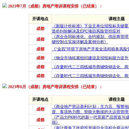
2023年7月（成都）房地产培训课程安排（已结束）：
开课地点
课程主题
《新版计价标准》下业主单位招投标关键要
成都
造价纠纷解决及EPC项目风险管控应对
《房企合同标准化、合约规划、供应商管理
成都
键控制点实操详解及案例分析》
成都
《“金四”环境下房地产开发全流程税务风
成都
《物业市场拓展组织建设及招投标能力提升
成都
《存量时代二三四线城市商铺快销去化、商
成都
《存量时代二三四线城市商铺快销去化、商
2023年6月（成都）房地产培训课程安排（已结束）：
开课地点
课程主题
《商业地产营运盈利计划：主力店、预警地
成都
度、客流热力图、智能大数据的大运营管理
《产品力PK时代的新一代景观产品营造与
成都
现》
《审计视角下政府投资项目全流程合规运作