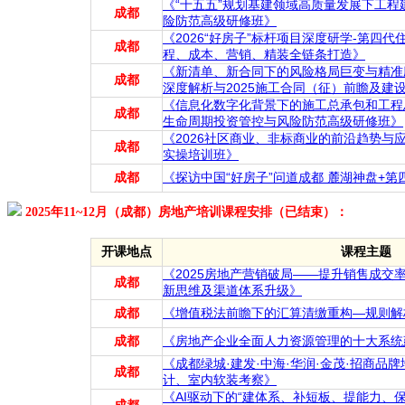
《“十五五”规划基建领域高质量发展下工
成都
险防范高级研修班》
《2026“好房子”标杆项目深度研学-第四
成都
程、成本、营销、精装全链条打造》
《新清单、新合同下的风险格局巨变与精准应
成都
深度解析与2025施工合同（征）前瞻及建
《信息化数字化背景下的施工总承包和工程总承
成都
生命周期投资管控与风险防范高级研修班》
《2026社区商业、非标商业的前沿趋势与
成都
实操培训班》
成都
《探访中国“好房子”问道成都 麓湖神盘+
2025年11~12月（成都）房地产培训课程安排（已结束）：
开课地点
课程主题
《2025房地产营销破局——提升销售成交
成都
新思维及渠道体系升级》
成都
《增值税法前瞻下的汇算清缴重构—规则解
成都
《房地产企业全面人力资源管理的十大系统
《成都绿城·建发·中海·华润·金茂·招商品
成都
计、室内软装考察》
《AI驱动下的“建体系、补短板、提能力、