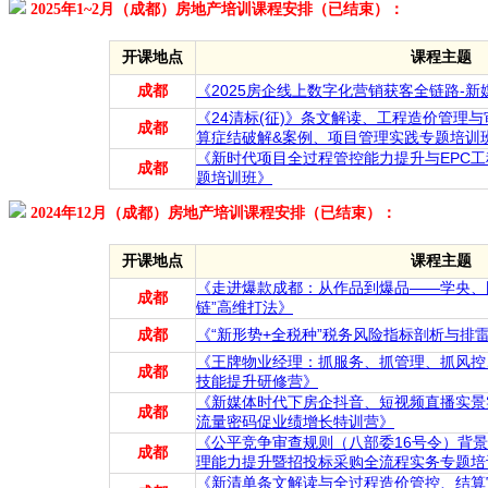
2025年1~2月（成都）房地产培训课程安排（已结束）：
开课地点
课程主题
成都
《2025房企线上数字化营销获客全链路-
《24清标(征)》条文解读、工程造价管理与
成都
算症结破解&案例、项目管理实践专题培训
《新时代项目全过程管控能力提升与EPC
成都
题培训班》
2024年12月（成都）房地产培训课程安排（已结束）：
开课地点
课程主题
《走进爆款成都：从作品到爆品——学央、
成都
链”高维打法》
成都
《“新形势+全税种”税务风险指标剖析与排
《王牌物业经理：抓服务、抓管理、抓风控
成都
技能提升研修营》
《新媒体时代下房企抖音、短视频直播实景
成都
流量密码促业绩增长特训营》
《公平竞争审查规则（八部委16号令）背
成都
理能力提升暨招投标采购全流程实务专题培
《新清单条文解读与全过程造价管控、结算