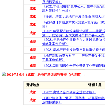
及招标采购》
《2021年住宅用地“集中公示、集中供应
成都
应对策略指引分析》
成都
《提速、增效：房地产开发全生命周期大运
《破解设计阶段成本优化难题--地库设计1
成都
析》
《2021年装配式建筑实操培训班——装配
成都
施工、防渗漏）五大关键环节操作要点及案
《2021年房地产企业税务八大阶段风险防
成都
策略及案例分析》
成都
《2021房地产行业投融资与并购重组税务
《地产新政融资方向下——房地产开发全过程
成都
工具案例解析》
成都
《2021新时期房企全产业链数字化营销矩
2021年5-6月（成都）房地产培训课程安排（已结束）：
开课地点
课程主题
成都
《2021房地产合作项目全过程管控》
《商业综合体、酒店、写字楼、超高层住宅
成都
及招标采购》