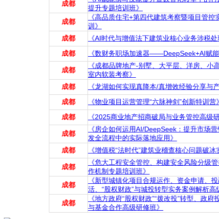
成都
提升专题培训班》
《高品质住宅+第四代建筑考察暨项目管控
成都
训》
成都
《AI时代与增值法下建筑业核心业务涉税
成都
《数财务职场加速器——DeepSeek+AI
《成都品牌地产-别墅、大平层、洋房、小高
成都
室内软装考察》
成都
《龙湖如何实现真降本/真增效经验分享与
成都
《物业项目运营管理“六脉神剑”创新特训营
成都
《2025商业地产招商破局与业务管控高级
《房企如何运用AI/DeepSeek：提升市
成都
发全流程中的实际落地应用》
成都
《增值税“法时代”建筑业稽查核心问题破冰
《危大工程安全管控、构建安全风险分级管
成都
作机制专题培训班》
《新型城镇化项目合规运作、资金申请、投
成都
活、“股权财政”与城投转型实务案例解析高
《地方政府“股权财政”“拨改投”转型、政
成都
与基金合作高级研修班》