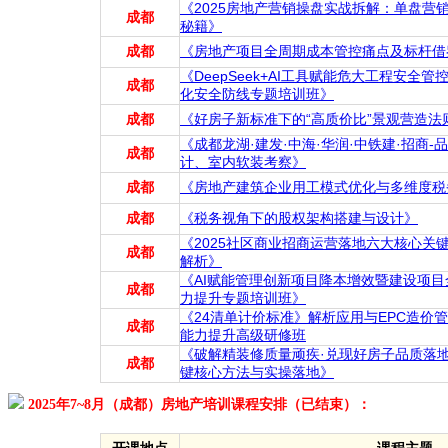
《2025房地产营销操盘实战拆解：单盘营
成都
秘籍》
成都
《房地产项目全周期成本管控痛点及标杆借
《DeepSeek+AI工具赋能危大工程安全
成都
化安全防线专题培训班》
成都
《好房子新标准下的“高质价比”景观营造法
《成都龙湖·建发·中海·华润·中铁建·招商-
成都
计、室内软装考察》
成都
《房地产建筑企业用工模式优化与多维度税
成都
《税务视角下的股权架构搭建与设计》
《2025社区商业招商运营落地六大核心关
成都
解析》
《AI赋能管理创新项目降本增效暨建设项
成都
力提升专题培训班》
《24清单计价标准》解析应用与EPC造价
成都
能力提升高级研修班
《破解精装修质量顽疾·兑现好房子品质落
成都
键核心方法与实操落地》
2025年7~8月（成都）房地产培训课程安排（已结束）：