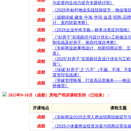
成都
与监督内生动力提升专题研讨班》
成都
《2025年标杆物业实战技能提升：物业项
《成都绿城·建发·中海·华润·金茂·招商-品
成都
计、室内软装考察》
成都
《2025企业年终关账—财务决算应对指南
《“好房子”实现路径与设计优化+工程做法
成都
制实战及好房子、第四代项目考察》
《非标商业故事线设计、创新招商运营、主
成都
盘》
《2025“好房子”实现路径及设计优化与工
成都
骨”》
《绿城“好房子”之“六不”（不漏、不堵、
成都
度管控实战课》
《突破管理瓶颈，打造高品质服务——物业
成都
研修营》
2025年9~10月（成都）房地产培训课程安排（已结束）：
开课地点
课程主题
成都
《非标商业2025主理人商业招商技能提升
成都
《2025小体量商业投资决策与招商运营实