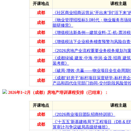
开课地点
课程主题
成都
《社区商业招商运营从“开出来”到“活下来
《物业管理招投标3.0时代；物业服务市场
成都
能研修营》
成都
《增值税法新条例—建筑业料-工-机-票涉
成都
《增值税法下企业税务稽查预警与风险自查
成都
《2026房地产全流程重要业务税务规划与
《成都绿城·建发·中海·华润·金茂·招商 建
成都
装考察》
成都
《破局·增效·共赢——物业项目全生命周
《成都“好房子”标杆项目深度研学-标杆房企
成都
产品和四代住宅部门协同-交付阶段风险管
2026年1~2月（成都）房地产培训课程安排（已结束）：
开课地点
课程主题
成都
《2026商业项目团队招商特训班》
《‘十五五’新基建格局下工程项目（DB & 
成都
算审计与争议破局高级研修班》