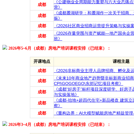
《公建物业全周期能力重塑与六大业态痛点
成都
营》
《成都麓湖研学：和麓湖作一次关于招商、
成都
振》
成都
《2026社区商业招商运营提升策略与实操
《2026存量突围与资产赋能—地产国央企
成都
班》
2026年5~6月（成都）房地产培训课程安排（已结束）：
开课地点
课程主题
成都
《2026非标商业主理人品牌招商、孵化及
《未来10年商业地产趋势暨非标新商业招商
成都
CPI\GOGOEGO\东郊记忆项目考察》
《成都“好房子”标杆项目深度研学、好房
成都
与实操落地》
《成都-抬地+超四代住宅+新品楼盘 建筑立
成都
察》
成都
《重构边界：AI大模型赋能房地产精益管
2026年3~4月（成都）房地产培训课程安排（已结束）：