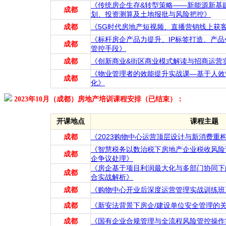
《传统房企生存&转型策略——新能源新基
成都
划、投资测算及土地报批与风险把控》
成都
《5G时代房地产短视频、直播营销线上获
《标杆房企产品力提升、IP标签打造、产
成都
管控手段》
成都
《创新商业&街区商业模式解读与招商运营
《物业管理者的效能提升实战课—基于人效
成都
化》
2023年10月（成都）房地产培训课程安排（已结束）：
开课地点
课程主题
成都
《2023购物中心运营顶层设计与新消费重
《智慧税务以数治税下房地产企业税收风险
成都
企争议处理》
《房企基于项目利润最大化与多部门协同下
成都
合实战解析》
成都
《购物中心开业后深度运营管理实战训练班
成都
《新安法背景下房企/建设单位安全管理的
成都
《国有企业合规管理与全流程风险管控操作