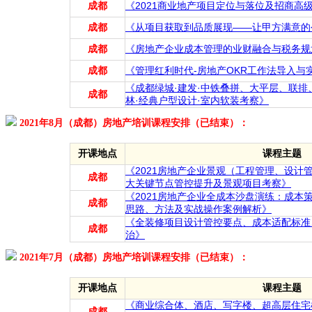
成都
《2021商业地产项目定位与落位及招商高
成都
《从项目获取到品质展现——让甲方满意的
成都
《房地产企业成本管理的业财融合与税务规
成都
《管理红利时代-房地产OKR工作法导入与
《成都绿城·建发·中铁叠拼、大平层、联排
成都
林·经典户型设计·室内软装考察》
2021年8月（成都）房地产培训课程安排（已结束）：
开课地点
课程主题
《2021房地产企业景观（工程管理、设计
成都
大关键节点管控提升及景观项目考察》
《2021房地产企业全成本沙盘演练：成本
成都
思路、方法及实战操作案例解析》
《全装修项目设计管控要点、成本适配标准
成都
治》
2021年7月（成都）房地产培训课程安排（已结束）：
开课地点
课程主题
《商业综合体、酒店、写字楼、超高层住宅
成都