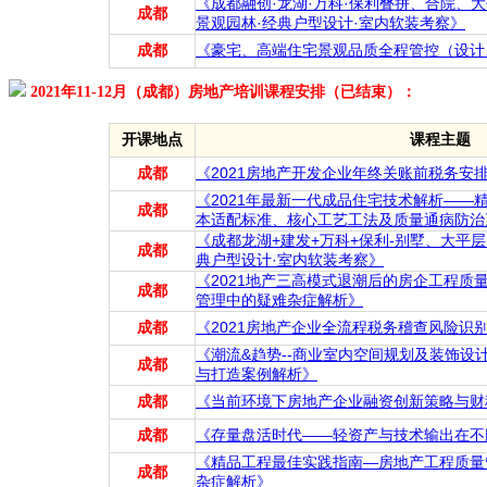
《成都融创·龙湖·万科·保利叠拼、合院、
成都
景观园林·经典户型设计·室内软装考察》
成都
《豪宅、高端住宅景观品质全程管控（设计
2021年11-12月（成都）房地产培训课程安排（已结束）：
开课地点
课程主题
成都
《2021房地产开发企业年终关账前税务安
《2021年最新一代成品住宅技术解析——
成都
本适配标准、核心工艺工法及质量通病防治
《成都龙湖+建发+万科+保利-别墅、大平层
成都
典户型设计·室内软装考察》
《2021地产三高模式退潮后的房企工程质
成都
管理中的疑难杂症解析》
成都
《2021房地产企业全流程税务稽查风险识
《潮流&趋势--商业室内空间规划及装饰设
成都
与打造案例解析》
成都
《当前环境下房地产企业融资创新策略与财
成都
《存量盘活时代——轻资产与技术输出在不
《精品工程最佳实践指南—房地产工程质量
成都
杂症解析》