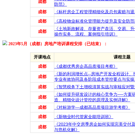
成都
防范》
成都
《标杆房企工程管理精细化及总包索赔与退
成都
《高校物业标准化管理能力提升及安全防范
《土地新政解读、存量资产盘活、交易、升
成都
操作实务、流程、案例指引培训》
2023年5月（成都）房地产培训课程安排（已结束）：
开课地点
课程主题
成都
《成都优秀房企高品质项目考察》
《新的利润增长点--房地产开发全程设计
成都
专业有效协同及各阶段成本管控要点与实操
成都
《智慧税务下土增税清算实战与审核应对暨
《如何提升研发设计的核心竞争力──方案
成都
造、精细化设计管控的原理及实例详解》
成都
《对标游学—成都高品质项目游学考察》
成都
《新物业时代管家全能培训班》
《2023年中交房季房企如何实现完美交付
成都
与危机化解》