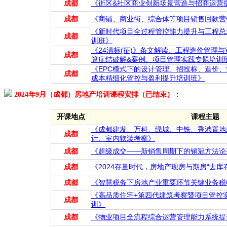
成都
《街区&社区商业创新场景营造与招商运营
成都
《商铺、商业街、综合体等项目销售回款营
《新时代项目全过程管控能力提升与工程总
成都
训班》
《24清标(征)》条文解读、工程造价管理与
成都
算症结破解&案例、项目管理实践专题培训
《EPC模式下的设计管理、招投标、造价
成都
成本精细化管控与盈利提升培训班》
2024年9月（成都）房地产培训课程安排（已结束）：
开课地点
课程主题
《成都建发、万科、绿城、中铁、香港置地
成都
计、室内软装考察》
成都
《超级成交——新销售周期下的销冠方法论
成都
《2024存量时代，房地产现房与期房“去库
成都
《智慧税务下房地产业重要环节关键业务税
《高品质住宅+第四代建筑考察暨项目管控
成都
训》
成都
《物业项目全流程综合运营管理能力系统提