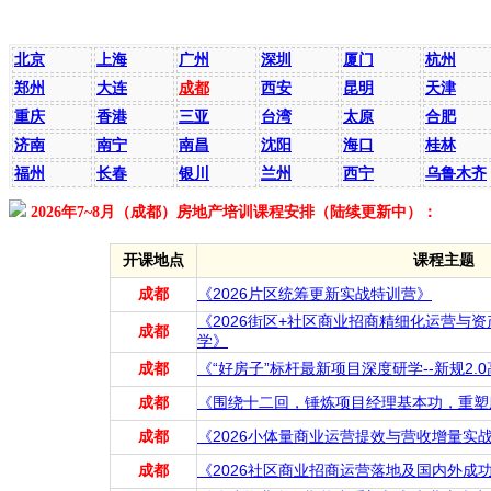
全国课程安排
北京
上海
广州
深圳
厦门
杭州
郑州
大连
成都
西安
昆明
天津
重庆
香港
三亚
台湾
太原
合肥
济南
南宁
南昌
沈阳
海口
桂林
福州
长春
银川
兰州
西宁
乌鲁木齐
2026年7~8月（成都）房地产培训课程安排（陆续更新中）：
开课地点
课程主题
成都
《2026片区统筹更新实战特训营》
《2026街区+社区商业招商精细化运营与
成都
学》
成都
《“好房子”标杆最新项目深度研学--新规2.
成都
《围绕十二回，锤炼项目经理基本功，重塑
成都
《2026小体量商业运营提效与营收增量实
成都
《2026社区商业招商运营落地及国内外成