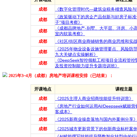
成都
《数字化管理时代—建筑业税务稽查风险与
《政策驱动下的房企产品创新与好房子标准
成都
子”项目考察》
《成都品牌地产-别墅、大平层、洋房、小高
成都
室内软装考察》
成都
《社区/街区商业商铺销售的商业思维和实
《2025年物业设备设施管理要点、风险防
成都
九大关键点实操解析》
《DeepSeek智控领航工程项目全流程管
成都
及投资控制能力提升专题培训班》
2025年3~4月（成都）房地产培训课程安排（已结束）：
开课地点
课程主题
成都
《2025主理人商业招商技能提升特训营》
《房地产行业如何运用AI/Deepseek赋
成都
客成本》
成都
《2025新商业操盘落地与国内外案例分享
成都
《2025城市更新背景下的创新商业标杆案
《AI赋能撰写技能提升暨数智化转型中的